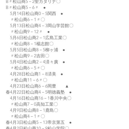
B〃松山商5－2聖カタリナ〇
B〃松山商5－6〃 ●
5月14日松山商0－5関西 ●
〃松山商6－1〃〇
5月13日松山商4－3岡山学芸館〇
〃松山商9－12〃 ●
5月6日松山商2－1広島工業〇
〃松山商8－1楊志館〇
5月5日松山商8－5柳ヶ浦 ●
〃松山商9－2吉田〇
5月4日松山商2－4済々廣 ●
〃松山商6－5〃〇
4月28日松山商1－8済美 ●
〃松山商11－6〃〇
4月23日松山商6－6岡豊 ▲
春4月22日松山商4－5明徳義塾 ●
4月16日松山商16－1香川中央〇
〃松山商7－0高知工業〇
4月9日松山商8－1鹿島〇
〃松山商4－1〃〇
春4月3日松山商5－13帝京第五 ●
春4月2日松山商10－9松山学院〇