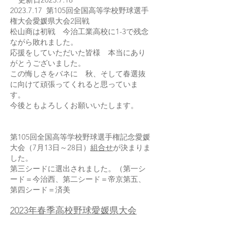
2023.7.17
第105回全国高等学校野球選手
権大会愛媛県大会2回戦
松山商は初戦 今治工業高校に1-3で残念
ながら敗れました。
応援をしていただいた皆様 本当にあり
がとうございました。
この悔しさをバネに 秋、そして春選抜
に向けて頑張ってくれると思っていま
す。
​今後ともよろしくお願いいたします。
第105回全国高等学校野球選手権記念愛媛
大会（7月13日～28日）
組合せ
が決まりま
した。
第三シードに選出されました。（第一シ
ード＝今治西、第二シード＝帝京第五、
第四シード＝済美
2023年春季高校野球愛媛県大会