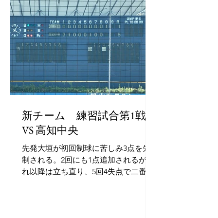
新チーム 練習試合第1戦
VS 高知中央
先発大垣が初回制球に苦しみ3点を先
制される。2回にも1点追加されるがそ
れ以降は立ち直り、5回4失点で二番手
安達に交代、最終回に1点を返すも１
－５で敗れた。 （高知中央の太田監督
は松山商OB）