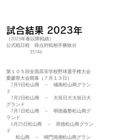
試合結果 2023
年
（2023年春以降戦績）
公式戦日程 得点対戦相手勝敗分
35146
第１０５回全国高等学校野球選手権大会
愛媛県大会開幕（７月１３日）
7月9日松山商 － 城南松山商グラン
ド
7月2日松山商 － 大垣日大大垣日大
グランド
7月1日松山商 － 明徳義塾
松山商グ
ランド
6月25日松山商 － 崇徳松山商グラン
ド
松山商 － 鳴門渦潮松山商グラン