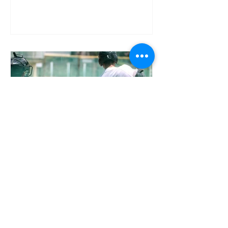
8/5 練習試合 松山商vs高
知中央
松商グランドにて高知中央高校との練
習試合が行われました。 1試合目 2-