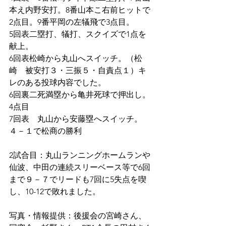
本え内野安打。8番山本こ右前ヒットで
2点目。9番平岡の左犠飛で3点目。
5回表二塁打、犠打、スクイズで1点を
献上。
6回表松崎から丸山へスイッチ。（松
崎　被安打３・三振５・自責点１）キ
レのある投球内容でした。
6回裏二死満塁から亀井死球で押出し。
4点目
7回表　丸山から安藤塁へスイッチ。
４－１で松商の勝利
2試合目：丸山ランニングホームランや
仙波、中田の連続スリーベース等で6回
まで９－７でリードも7回に5失点を喫
し、10-12で敗れました。
写真・情報提供：後援会の宮崎さん、