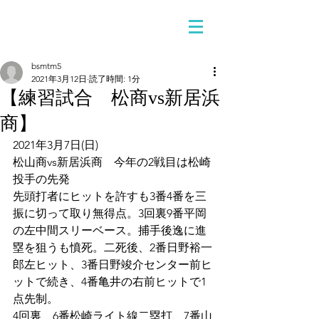
bsmtm5
2021年3月12日
読了時間: 1分
【練習試合 松商vs新居浜
商】
2021年3月7日(日)
松山商vs新居浜商　今年の2戦目は松崎
投手の先発
先頭打者にヒットを許すも3番4番を三
振に切って取り無得点。3回裏9番平岡
の左中間スリーベース。捕手後逸に進
塁を狙うも憤死。二死後、2番日野裕一
郎左ヒット、3番日野竣介センター前ヒ
ットで続き、4番亀井の右前ヒットで1
点先制。
4回裏　6番松崎ライト線二塁打、7番山