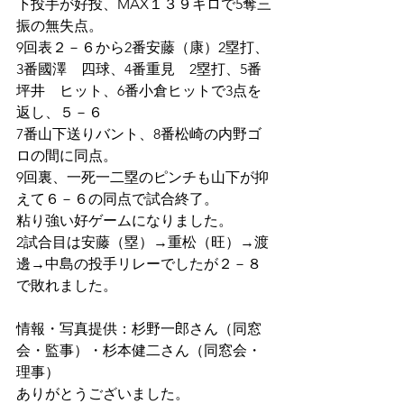
下投手が好投、MAX１３９キロで5奪三
振の無失点。
9回表２－６から2番安藤（康）2塁打、
3番國澤　四球、4番重見　2塁打、5番
坪井　ヒット、6番小倉ヒットで3点を
返し、５－６
7番山下送りバント、8番松崎の内野ゴ
ロの間に同点。
9回裏、一死一二塁のピンチも山下が抑
えて６－６の同点で試合終了。
粘り強い好ゲームになりました。
2試合目は安藤（塁）→重松（旺）→渡
邊→中島の投手リレーでしたが２－８
で敗れました。
情報・写真提供：杉野一郎さん（同窓
会・監事）・杉本健二さん（同窓会・
理事）
ありがとうございました。