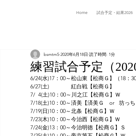
Home
試合予定・結果2026
bsmtm5
2020年6月18日
読了時間: 1分
練習試合予定（2020
6/24(水)17：00～松山東【松商Ｇ】（18：
6/27(土)　　　　紅白戦【松商Ｇ】
7/  4(土)10：00～川之江【松商Ｇ】Ｗ
7/18(土)10：00～済美【済美Ｇ　or   
7/19(日)10：00～北条【松商Ｇ】Ｗ
7/23(木)10：00～今治西【松商Ｇ】Ｗ
7/24(金)13：00～今治明徳【松商Ｇ】Ｓ
7/25(土)10：00～帝京第五【松商Ｇ】Ｗ