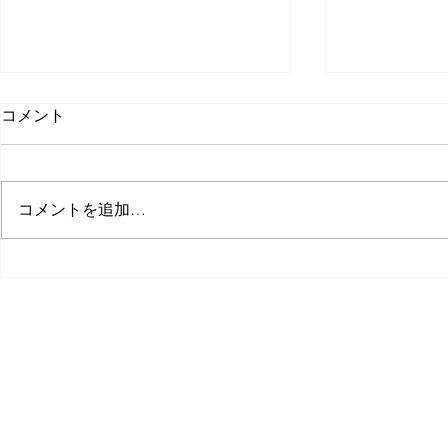
コメント
コメントを追加…
2023年春季高校野球愛媛県大
第104回全
会
手権大会愛
決まりまし